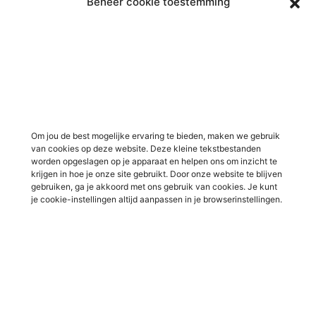
Beheer cookie toestemming
Vacatures in Doetinchem
Vacatures in ICT / IT
Vacatures in Groenlo
Vacatures in bouw
Vacatures in Lichtenvoorde
Vacatures in logistiek
Vacatures in Lochem
Vacatures in productie /
industrie
Vacatures in ‘s-Heerenberg
Vacatures in Ulft
Vacatures in Varsseveld
Om jou de best mogelijke ervaring te bieden, maken we gebruik
van cookies op deze website. Deze kleine tekstbestanden
Vacatures in Winterswijk
worden opgeslagen op je apparaat en helpen ons om inzicht te
Vacatures in Zelhem
krijgen in hoe je onze site gebruikt. Door onze website te blijven
gebruiken, ga je akkoord met ons gebruik van cookies. Je kunt
Vacatures in Zutphen
je cookie-instellingen altijd aanpassen in je browserinstellingen.
Overig
Over ons
Voor werkgevers
Contact