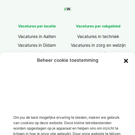
Vacatures per locatie
Vacatures per vakgebied
Vacatures in Aalten
Vacatures in techniek
Vacatures in Didam
Vacatures in zorg en welzijn
Vacatures in Doesburg
Vacatures in finance
Beheer cookie toestemming
Vacatures in Doetinchem
Vacatures in ICT / IT
Vacatures in Groenlo
Vacatures in bouw
Vacatures in Lichtenvoorde
Vacatures in logistiek
Vacatures in Lochem
Vacatures in productie /
industrie
Vacatures in ‘s-Heerenberg
Vacatures in Ulft
Vacatures in Varsseveld
Om jou de best mogelijke ervaring te bieden, maken we gebruik
van cookies op deze website. Deze kleine tekstbestanden
Vacatures in Winterswijk
worden opgeslagen op je apparaat en helpen ons om inzicht te
Vacatures in Zelhem
krijgen in hoe je onze site gebruikt. Door onze website te blijven