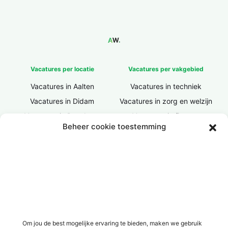
Vacatures per locatie
Vacatures per vakgebied
Vacatures in Aalten
Vacatures in techniek
Vacatures in Didam
Vacatures in zorg en welzijn
Vacatures in Doesburg
Vacatures in finance
Beheer cookie toestemming
Vacatures in Doetinchem
Vacatures in ICT / IT
Vacatures in Groenlo
Vacatures in bouw
Vacatures in Lichtenvoorde
Vacatures in logistiek
Vacatures in Lochem
Vacatures in productie /
industrie
Vacatures in ‘s-Heerenberg
Vacatures in Ulft
Vacatures in Varsseveld
Om jou de best mogelijke ervaring te bieden, maken we gebruik