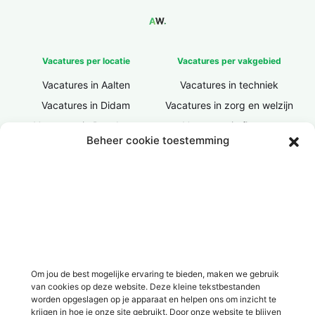
Vacatures per locatie
Vacatures per vakgebied
Vacatures in Aalten
Vacatures in techniek
Vacatures in Didam
Vacatures in zorg en welzijn
Vacatures in Doesburg
Vacatures in finance
Beheer cookie toestemming
Vacatures in Doetinchem
Vacatures in ICT / IT
Vacatures in Groenlo
Vacatures in bouw
Vacatures in Lichtenvoorde
Vacatures in logistiek
Vacatures in Lochem
Vacatures in productie /
industrie
Vacatures in ‘s-Heerenberg
Vacatures in Ulft
Vacatures in Varsseveld
Om jou de best mogelijke ervaring te bieden, maken we gebruik
van cookies op deze website. Deze kleine tekstbestanden
Vacatures in Winterswijk
worden opgeslagen op je apparaat en helpen ons om inzicht te
Vacatures in Zelhem
krijgen in hoe je onze site gebruikt. Door onze website te blijven