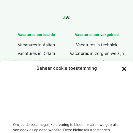
Vacatures per locatie
Vacatures per vakgebied
Vacatures in Aalten
Vacatures in techniek
Vacatures in Didam
Vacatures in zorg en welzijn
Vacatures in Doesburg
Vacatures in finance
Beheer cookie toestemming
Vacatures in Doetinchem
Vacatures in ICT / IT
Vacatures in Groenlo
Vacatures in bouw
Vacatures in Lichtenvoorde
Vacatures in logistiek
Vacatures in Lochem
Vacatures in productie /
industrie
Vacatures in ‘s-Heerenberg
Vacatures in Ulft
Vacatures in Varsseveld
Om jou de best mogelijke ervaring te bieden, maken we gebruik
van cookies op deze website. Deze kleine tekstbestanden
Vacatures in Winterswijk