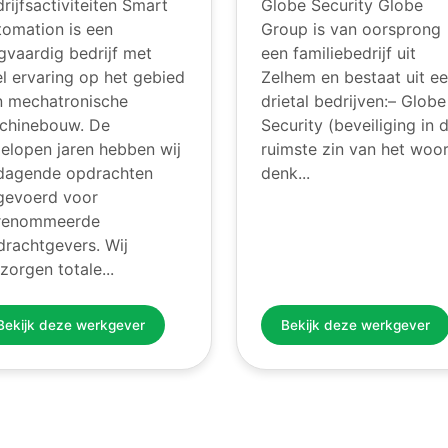
rijfsactiviteiten Smart
Globe Security Globe
tomation is een
Group is van oorsprong
gvaardig bedrijf met
een familiebedrijf uit
l ervaring op het gebied
Zelhem en bestaat uit e
n mechatronische
drietal bedrijven:– Globe
chinebouw. De
Security (beveiliging in 
elopen jaren hebben wij
ruimste zin van het woor
tdagende opdrachten
denk...
tgevoerd voor
renommeerde
rachtgevers. Wij
zorgen totale...
Bekijk deze werkgever
Bekijk deze werkgever