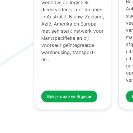
Bed
wereldwijde logistiek
Au
dienstverlener met locaties
sla
in Australië, Nieuw-Zeeland,
vee
Azië, Amerika en Europa
va
met een sterk netwerk voor
ma
klantspecifieke en bij
afg
voorkeur geïntegreerde
ui
warehousing, transport-
ui
en...
ge
opd
ver
Bekijk deze werkgever