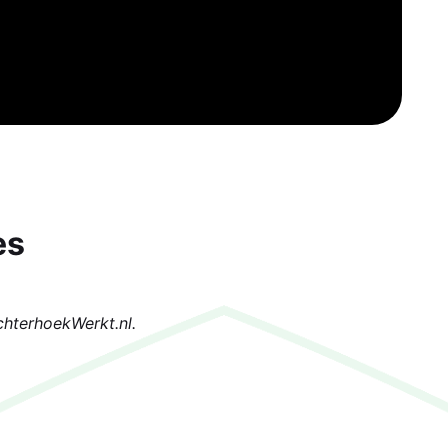
es
chterhoekWerkt.nl.