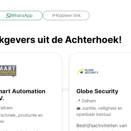
!
WhatsApp
Kopieer link
gevers uit de Achterhoek!
art Automation
Globe Security
V.
📍 Zelhem
Zelhem
💼 Justitie, veiligheid en
openbaar bestuur
Techniek, productie en
uw
Bedrijfsactiviteiten van