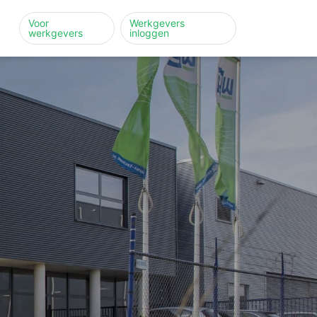
Voor
Werkgevers
werkgevers
inloggen