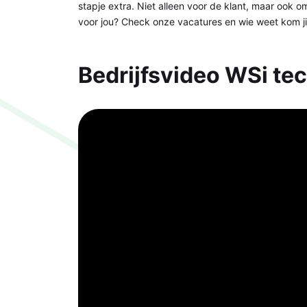
stapje extra. Niet alleen voor de klant, maar ook o
voor jou? Check onze vacatures en wie weet kom jij
Bedrijfsvideo WSi te