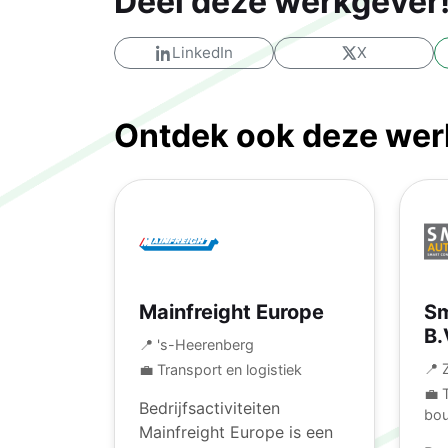
Deel deze werkgever
LinkedIn
X
Ontdek ook deze werk
Mainfreight Europe
Sm
B.
📍 's-Heerenberg
📍 
💼 Transport en logistiek
💼 
Bedrijfsactiviteiten
bo
Mainfreight Europe is een