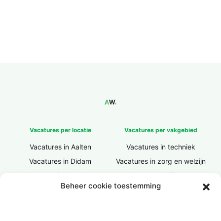
Vacatures per locatie
Vacatures per vakgebied
Vacatures in Aalten
Vacatures in techniek
Vacatures in Didam
Vacatures in zorg en welzijn
Vacatures in Doesburg
Vacatures in finance
Beheer cookie toestemming
Vacatures in Doetinchem
Vacatures in ICT / IT
Vacatures in Groenlo
Vacatures in bouw
Vacatures in Lichtenvoorde
Vacatures in logistiek