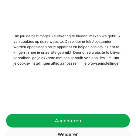
Vacatures in Lochem
Vacatures in productie /
industrie
Vacatures in ‘s-Heerenberg
Vacatures in Ulft
Vacatures in Varsseveld
Om jou de best mogelijke ervaring te bieden, maken we gebruik
van cookies op deze website. Deze kleine tekstbestanden
Vacatures in Winterswijk
worden opgeslagen op je apparaat en helpen ons om inzicht te
Vacatures in Zelhem
krijgen in hoe je onze site gebruikt. Door onze website te blijven
gebruiken, ga je akkoord met ons gebruik van cookies. Je kunt
Vacatures in Zutphen
je cookie-instellingen altijd aanpassen in je browserinstellingen.
Overig
Over ons
Voor werkgevers
Contact
Accepteren
Privacybeleid
Algemene voorwaarden
Weigeren