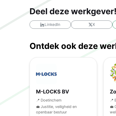
Deel deze werkgever
LinkedIn
X
Ontdek ook deze werk
M-LOCKS BV
Zo
📍 Doetinchem
📍 
💼 Justitie, veiligheid en
💼 
openbaar bestuur
wel