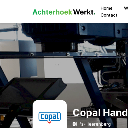
Home
W
Contact
Copal Hand
's-Heerenberg