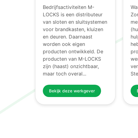
Bedrijfsactiviteiten M-
Wa
LOCKS is een distributeur
Zo
van sloten en sluitsystemen
men
voor brandkasten, kluizen
(hu
en deuren. Daarnaast
hu
worden ook eigen
heb
producten ontwikkeld. De
pr
producten van M-LOCKS
we
zijn (haast) onzichtbaar,
ver
maar toch overal...
Ste
Bekijk deze werkgever