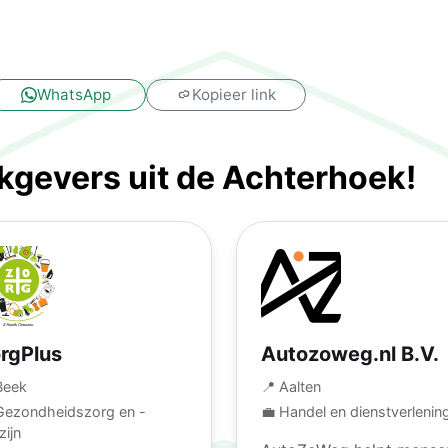
!
WhatsApp
Kopieer link
gevers uit de Achterhoek!
rgPlus
Autozoweg.nl B.V.
Beek
📍 Aalten
Gezondheidszorg en -
💼 Handel en dienstverlenin
zijn