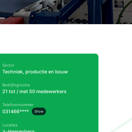
Sector
Techniek, productie en bouw
Bedrijfsgrootte
21 tot / met 50 medewerkers
Telefoonnummer
031466****
Show
Locaties
's-Heerenberg