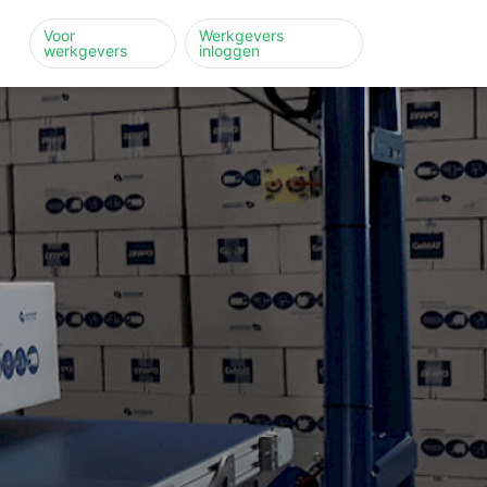
Voor
Werkgevers
werkgevers
inloggen