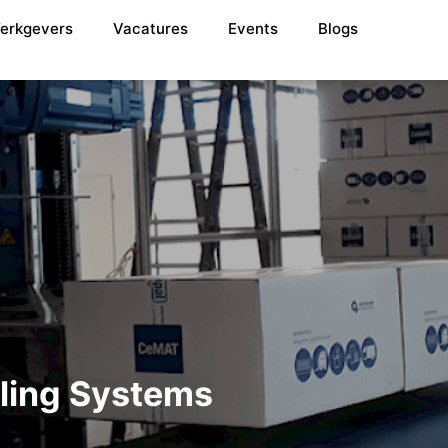
erkgevers
Vacatures
Events
Blogs
ling Systems