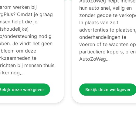
AutoZoWeg helpt mense
arom werken bij
hun auto snel, veilig en
rgPlus? Omdat je graag
zonder gedoe te verkop
sen helpt die je
In plaats van zelf
ishoudelijke)
advertenties te plaatsen
lp/ondersteuning nodig
onderhandelingen te
ben. Je vindt het geen
voeren of te wachten op
obleem om deze
particuliere kopers, bre
rkzaamheden te
AutoZoWeg...
richten bij mensen thuis.
rker nog,...
Bekijk deze werkgever
Bekijk deze werkgever